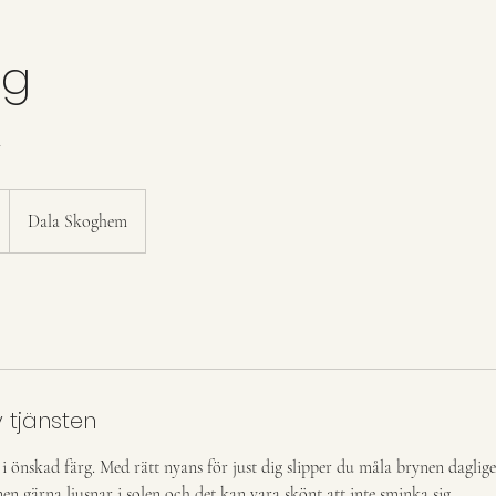
rg
n
Dala Skoghem
 tjänsten
i önskad färg. Med rätt nyans för just dig slipper du måla brynen dagli
nen gärna ljusnar i solen och det kan vara skönt att inte sminka sig.