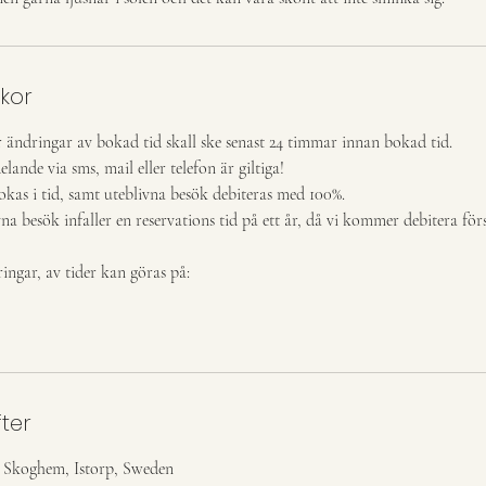
lkor
r ändringar av bokad tid skall ske senast 24 timmar innan bokad tid.
nde via sms, mail eller telefon är giltiga!
kas i tid, samt uteblivna besök debiteras med 100%.
a besök infaller en reservations tid på ett år, då vi kommer debitera för
ngar, av tider kan göras på:
ter
a Skoghem, Istorp, Sweden