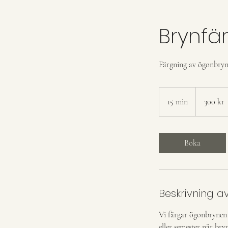
Brynfä
Färgning av ögonbry
300
svenska
15 min
1
300 kr
kronor
5
m
i
Boka
n
Beskrivning av
Vi färgar ögonbrynen 
eller semester när bry