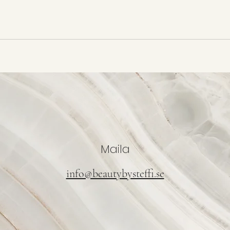
Maila
8
info@beautybysteffi.se