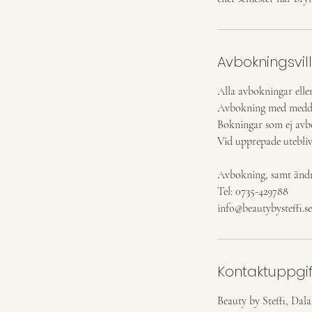
Avbokningsvil
Alla avbokningar elle
Avbokning med meddela
Bokningar som ej avbo
Vid upprepade uteblivn
Avbokning, samt ändri
Tel: 0735-429788
info@beautybysteffi.se
Kontaktuppgif
Beauty by Steffi, Dal