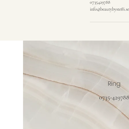
0735429788
info@beautybysteffi.se
Ring
0735-42978