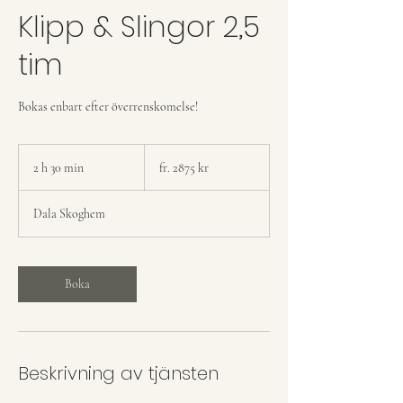
Klipp & Slingor 2,5
tim
Bokas enbart efter överrenskomelse!
fr.
2875
2 h 30 min
2
fr. 2875 kr
kr
h
3
Dala Skoghem
0
m
i
n
Boka
Beskrivning av tjänsten