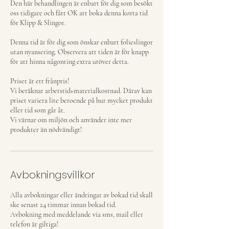
Den här behandlingen är enbart för dig som besökt
oss tidigare och fått OK att boka denna korta tid
för Klipp & Slingor.
Denna tid är för dig som önskar enbart folieslingor
utan nyansering. Observera att tiden är för knapp
för att hinna någonting extra utöver detta.
Priset är ett frånpris!
Vi beräknar arbetstid+materialkostnad. Därav kan
priset variera lite beroende på hur mycket produkt
eller tid som går åt.
Vi värnar om miljön och använder inte mer
produkter än nödvändigt!
Avbokningsvillkor
Alla avbokningar eller ändringar av bokad tid skall
ske senast 24 timmar innan bokad tid.
Avbokning med meddelande via sms, mail eller
telefon är giltiga!