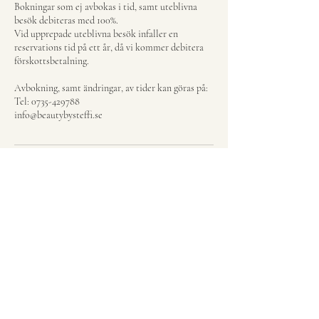
Bokningar som ej avbokas i tid, samt uteblivna
besök debiteras med 100%.
Vid upprepade uteblivna besök infaller en
reservations tid på ett år, då vi kommer debitera
förskottsbetalning.
Avbokning, samt ändringar, av tider kan göras på:
Tel: 0735-429788
info@beautybysteffi.se
Kontaktuppgifter
Beauty by Steffi, Dala Skoghem, Istorp, Sweden
0735429788
info@beautybysteffi.se