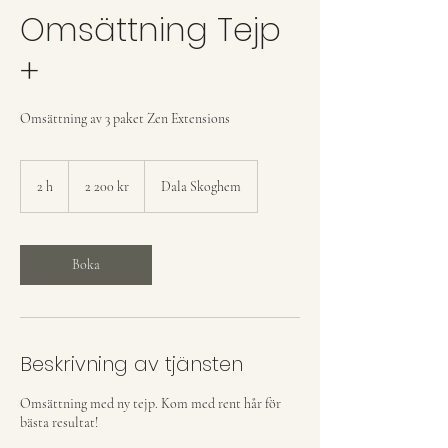
Omsättning Tejp
+
Omsättning av 3 paket Zen Extensions
2 200
svenska
2 h
2
2 200 kr
Dala Skoghem
kronor
h
Boka
Beskrivning av tjänsten
Omsättning med ny tejp. Kom med rent hår för
bästa resultat!