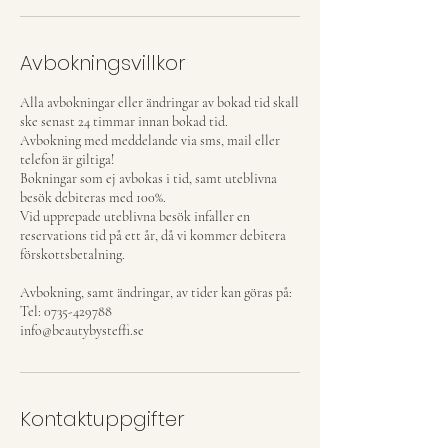
Avbokningsvillkor
Alla avbokningar eller ändringar av bokad tid skall
ske senast 24 timmar innan bokad tid.
Avbokning med meddelande via sms, mail eller
telefon är giltiga!
Bokningar som ej avbokas i tid, samt uteblivna
besök debiteras med 100%.
Vid upprepade uteblivna besök infaller en
reservations tid på ett år, då vi kommer debitera
förskottsbetalning.
Avbokning, samt ändringar, av tider kan göras på:
Tel: 0735-429788
info@beautybysteffi.se
Kontaktuppgifter