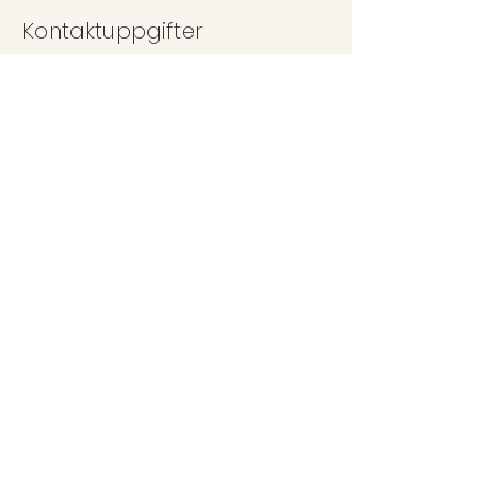
Kontaktuppgifter
Beauty by Steffi, Dala Skoghem, Istorp, Sweden
0735429788
info@beautybysteffi.se
Ring
0735-429788
Maila
info@beautybysteffi.se