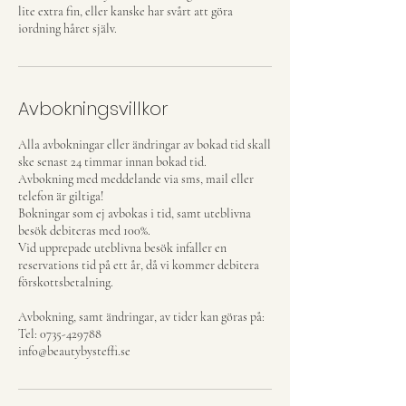
lite extra fin, eller kanske har svårt att göra
iordning håret själv.
Avbokningsvillkor
Alla avbokningar eller ändringar av bokad tid skall
ske senast 24 timmar innan bokad tid.
Avbokning med meddelande via sms, mail eller
telefon är giltiga!
Bokningar som ej avbokas i tid, samt uteblivna
besök debiteras med 100%.
Vid upprepade uteblivna besök infaller en
reservations tid på ett år, då vi kommer debitera
förskottsbetalning.
Avbokning, samt ändringar, av tider kan göras på:
Tel: 0735-429788
info@beautybysteffi.se